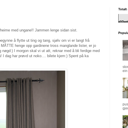
Totalt
er heime med ungane!! Jammen lenge sidan sist.
Popul
egynne å flytte ut ting og tang, sjølv om vi er langt frå
g MÅTTE henge opp gardinene tross manglande lister, er jo
g nøgd:) I morgon skal vi ut att, reknar med å bli ferdige med
! I dag har prøvd ut noko.... bilete kjem:) Spent på ka
sto
ein 
pus
gje