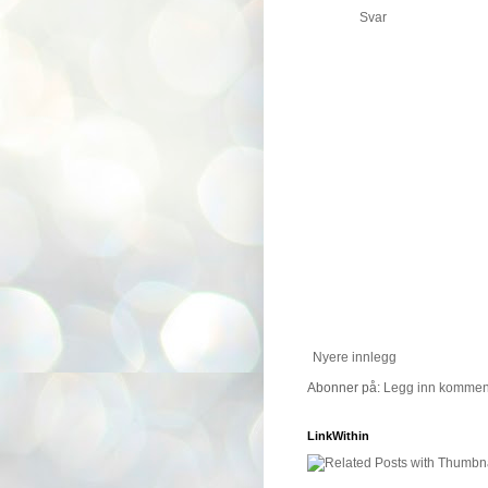
Svar
Nyere innlegg
Abonner på:
Legg inn komment
LinkWithin