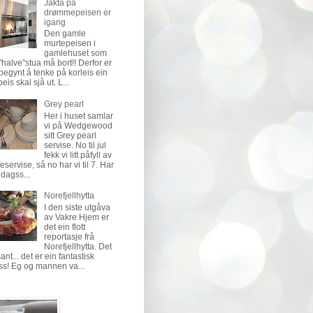
Jakta på
drømmepeisen er
igang
Den gamle
murtepeisen i
gamlehuset som
 "halve"stua må bort!! Derfor er
begynt å tenke på korleis ein
eis skal sjå ut. L...
Grey pearl
Her i huset samlar
vi på Wedgewood
sitt Grey pearl
servise. No til jul
fekk vi litt påfyll av
feservise, så no har vi til 7. Har
dagss...
Norefjellhytta
I den siste utgåva
av Vakre Hjem er
det ein flott
reportasje frå
Norefjellhytta. Det
sant... det er ein fantastisk
ss! Eg og mannen va...