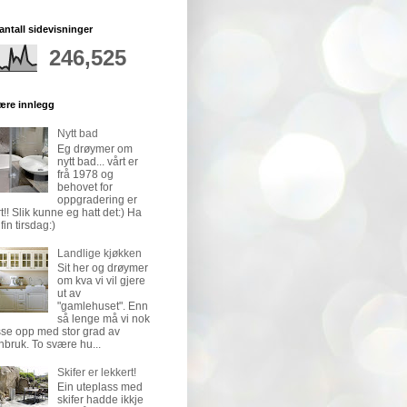
 antall sidevisninger
246,525
ære innlegg
Nytt bad
Eg drøymer om
nytt bad... vårt er
frå 1978 og
behovet for
oppgradering er
rt!! Slik kunne eg hatt det:) Ha
fin tirsdag:)
Landlige kjøkken
Sit her og drøymer
om kva vi vil gjere
ut av
"gamlehuset". Enn
så lenge må vi nok
se opp med stor grad av
nbruk. To svære hu...
Skifer er lekkert!
Ein uteplass med
skifer hadde ikkje