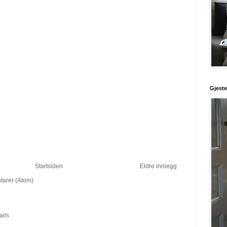
Gjest
Startsiden
Eldre innlegg
arer (Atom)