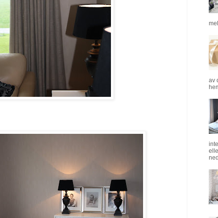
mel
av 
hem
int
ell
ned