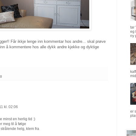
tar
eg 
ny p
ogger!! Får ikkje lenge inn kommentar hos andre... skal prøve
ne inn å kommentere hos alle dykk andre kjekke og dyktige
kaf
mid
ng
11 kl. 02:06
er 
pla
 minst en herlig tid :)
er meg til å følge
strålende helg, klem fra