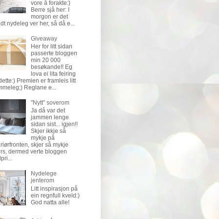
vore å forakte:)
Berre sjå her: I
morgon er det
dt nydeleg ver her, så då e...
Giveaway
Her for litt sidan
passerte bloggen
min 20 000
besøkande!! Eg
lova ei lita feiring
dette:) Premien er framleis litt
meleg;) Reglane e...
"Nytt" soverom
Ja då var det
jammen lenge
sidan sist... igjen!!
Skjer ikkje så
mykje på
eriørfronten, skjer så mykje
ers, dermed verte bloggen
pri...
Nydelege
jenterom
Litt inspirasjon på
ein regnfull kveld:)
God natta alle!