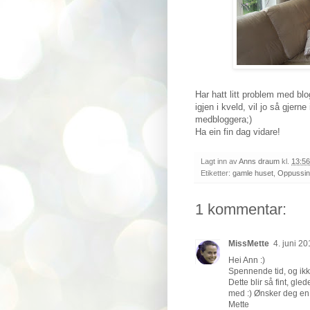
Har hatt litt problem med bl
igjen i kveld, vil jo så gjer
medbloggera;)
Ha ein fin dag vidare!
Lagt inn av
Anns draum
kl.
13:56
Etiketter:
gamle huset
,
Oppussi
1 kommentar:
MissMette
4. juni 20
Hei Ann :)
Spennende tid, og ikke
Dette blir så fint, gled
med :) Ønsker deg en 
Mette